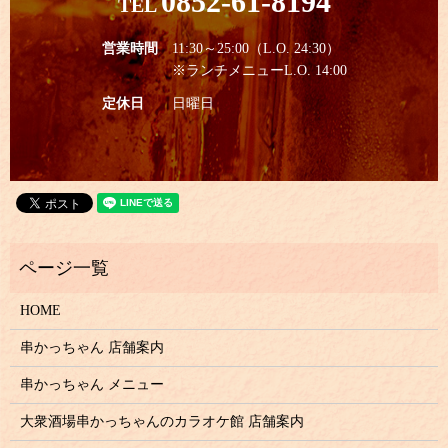
0852-61-8194
TEL
営業時間
11:30～25:00（L.O. 24:30）
※ランチメニューL.O. 14:00
定休日
日曜日
HOME
串かっちゃん 店舗案内
串かっちゃん メニュー
大衆酒場串かっちゃんのカラオケ館
店舗案内